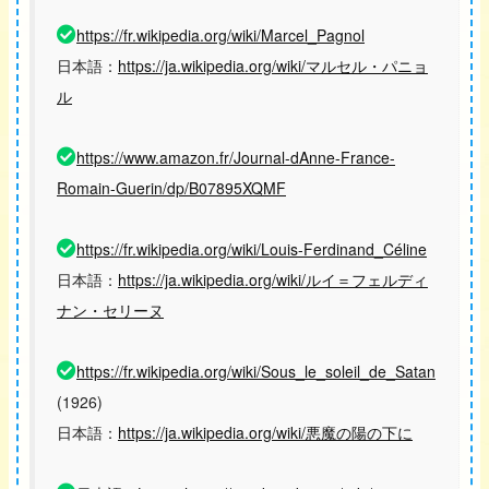
https://fr.wikipedia.org/wiki/Marcel_Pagnol
日本語：
https://ja.wikipedia.org/wiki/マルセル・パニョ
ル
https://www.amazon.fr/Journal-dAnne-France-
Romain-Guerin/dp/B07895XQMF
https://fr.wikipedia.org/wiki/Louis-Ferdinand_Céline
日本語：
https://ja.wikipedia.org/wiki/ルイ＝フェルディ
ナン・セリーヌ
https://fr.wikipedia.org/wiki/Sous_le_soleil_de_Satan
(1926)
日本語：
https://ja.wikipedia.org/wiki/悪魔の陽の下に