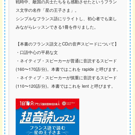
戦時中、敵国の兵士たちをも感動させたというフラン
ス文学の名作「星の王子さま」。
シンプルなフランス語にリライトし、初心者でも楽し
みながらレッスンできる1冊を作りました。
【本書のフランス語文とCDの音声スピードについて】
・口語中心の平易な文
・ネイティブ・スピーカーが普通に音読するスピード
(160〜170語/分)。本書ではこれを rapide と呼びます。
・ネイティブ・スピーカーが慎重に音読するスピード
(110〜120語/分)。本書ではこれを lent と呼びます。