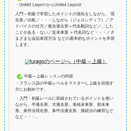
・Unité2 Leçon1からUnité4 Leçon2
入門～初級で学習したポイントの強化をしながら、 現
在形／比較／・・・しながら（ジェロンディフ）／ア
ドバイスの仕方／複合過去形＋代名動詞など／…した
ことがある・ない／近未来形 ＋代名詞など・・・／さ
まざまな会話表現方法 などの基本的なポイントを学習
します。
furagoのページへ（中級～上級）
中級～上級レッスンの内容
・フランス語の中級レベルをマスターし上級を目指す
方にお勧めです。
・入門・初級レベルに収録されているポイントを使い
ながら、半過去形、大過去形、単純未来形、前未来
形、条件法現在形、条件法過去形、接続法の練習など
など・・・。