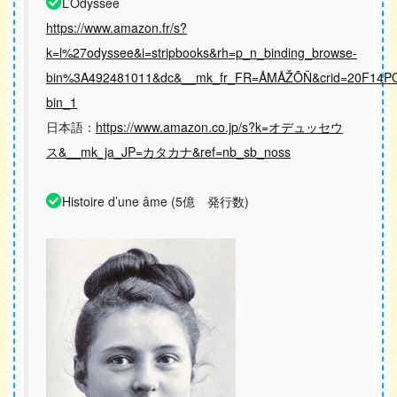
L’Odyssée
https://www.amazon.fr/s?
k=l%27odyssee&i=stripbooks&rh=p_n_binding_browse-
bin%3A492481011&dc&__mk_fr_FR=ÅMÅŽÕÑ&crid=20F14POM
bin_1
日本語：
https://www.amazon.co.jp/s?k=オデュッセウ
ス&__mk_ja_JP=カタカナ&ref=nb_sb_noss
Histoire d’une âme (5億 発行数)