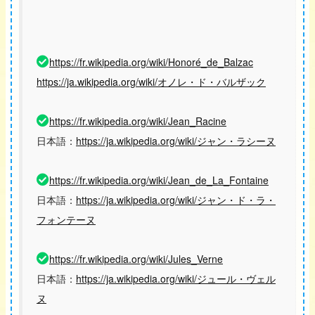
https://fr.wikipedia.org/wiki/Honoré_de_Balzac
https://ja.wikipedia.org/wiki/オノレ・ド・バルザック
https://fr.wikipedia.org/wiki/Jean_Racine
日本語：
https://ja.wikipedia.org/wiki/ジャン・ラシーヌ
https://fr.wikipedia.org/wiki/Jean_de_La_Fontaine
日本語：
https://ja.wikipedia.org/wiki/ジャン・ド・ラ・
フォンテーヌ
https://fr.wikipedia.org/wiki/Jules_Verne
日本語：
https://ja.wikipedia.org/wiki/ジュール・ヴェル
ヌ