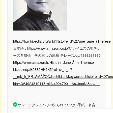
https://fr.wikipedia.org/wiki/Histoire_d%27une_âme_(Thérèse_
日本語：
https://www.amazon.co.jp/幼いイエスの聖テレ
ーズ自叙伝―その三つの原稿-テレーズ/dp/4886261965
https://www.amazon.fr/Histoire-dune-Âme-Thérèse-
Lisieux/dp/B0882HK9X5/ref=sr_1_1?
__mk_fr_FR=ÅMÅŽÕÑ&dchild=1&keywords=histoire+d%27un
bin%3A492481011&rnid=492479011&s=books&sr=1-1
サン・テグジュペリの知られていない手紙・名言：