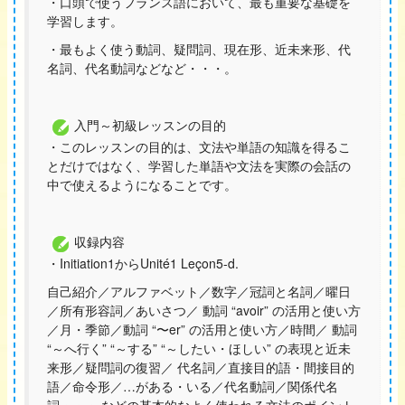
・口頭で使うフランス語において、最も重要な基礎を
学習します。
・最もよく使う動詞、疑問詞、現在形、近未来形、代
名詞、代名動詞などなど・・・。
入門～初級レッスンの目的
・このレッスンの目的は、文法や単語の知識を得るこ
とだけではなく、学習した単語や文法を実際の会話の
中で使えるようになることです。
収録内容
・Initiation1からUnité1 Leçon5-d.
自己紹介／アルファベット／数字／冠詞と名詞／曜日
／所有形容詞／あいさつ／ 動詞 “avoir” の活用と使い方
／月・季節／動詞 “〜er” の活用と使い方／時間／ 動詞
“～へ行く” “～する” “～したい・ほしい” の表現と近未
来形／疑問詞の復習／ 代名詞／直接目的語・間接目的
語／命令形／…がある・いる／代名動詞／関係代名