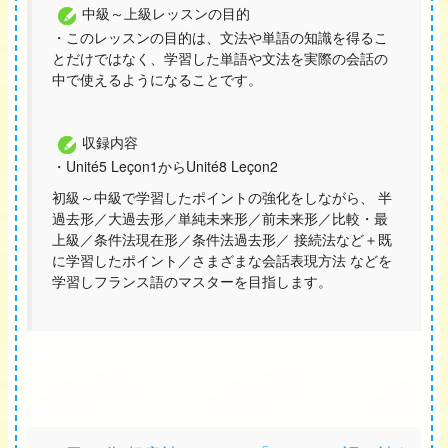
中級～上級レッスンの目的
・このレッスンの目的は、文法や単語の知識を得るこ
とだけではなく、学習した単語や文法を実際の会話の
中で使えるようになることです。
収録内容
・Unité5 Leçon1からUnité8 Leçon2
初級～中級で学習したポイントの強化をしながら、 半
過去形／大過去形／単純未来形／前未来形／比較・最
上級／条件法現在形／条件法過去形／ 接続法など＋既
に学習したポイント／さまざまな会話表現方法 などを
学習しフランス語のマスターを目指します。