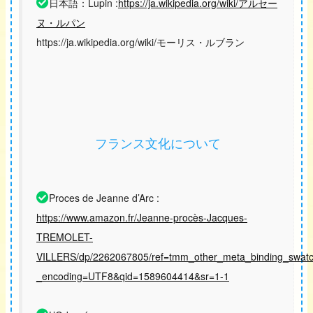
日本語：Lupin :
https://ja.wikipedia.org/wiki/アルセー
ヌ・ルパン
https://ja.wikipedia.org/wiki/モーリス・ルブラン
フランス文化について
Proces de Jeanne d’Arc :
https://www.amazon.fr/Jeanne-procès-Jacques-
TREMOLET-
VILLERS/dp/2262067805/ref=tmm_other_meta_binding_swat
_encoding=UTF8&qid=1589604414&sr=1-1