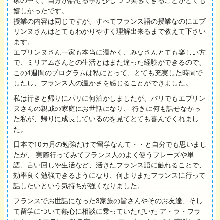
嬉しかったです。
授業の内容は同じですが、すべてフランス語の授業なのにエブ
リンヌさんはとてもわかりやすく理解出来るまで教えて下さい
ます。
エブリンヌさん一家も本当に温かく、みなさんとても楽しい方
で、ミリアムさんとの生活とはまた違った経験ができるので、
この4週間のプログラムは私にとって、とても充実した時間で
したし、フランス人の温かさを感じることができました。
私は行きと帰りにパリに何泊かしましたが、パリでもエブリン
ヌさんの親戚の家庭にお世話になり、 行きに何も話せなかっ
た私が、帰りに成長しているのを見てとても喜んでくれまし
た。
日本で10カ月の勉強だけで留学なんて・・と自分でも思いまし
たが、 実際行ってみてフランス人のよく使うフレーズや単
語、言い回しや生活など、活きたフランス語に触れることで、
効率良く勉強できるようになり、何よりまたフランスに行って
話したいという気持ちが強くなりました。
フランスでお世話になった3家族の皆さんやそのお友達、そし
て留学について熱心に相談に乗っていただいた ア・ラ・フラ