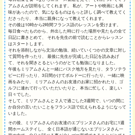
アムさんが説明をしてくれます。 私が、アートや映画にも興
味があったので、気になるものはもっと詳しく調べて教えてく
ださったり、 本当に親身になって教えてくれます。
その後は10時から2時間フランス語のレッスンを受けます。
毎日食べたものから、外出した時に行った場所や見たもの全て
日記に書きとめて、 それを先生の前で読むことからレッスン
はスタートします。
それを添削しながら文法の勉強、続いていくつかの文章に対し
て質問を作ったり、 最後に先生が完成した日記を読みあげ
て、それを聞きとるというのがとても勉強になりました。
午後もミリアムさんと一緒にバスク地方を見たり、タラソテラ
ピーに行ったり、3日間かけてボルドーに行ったり、一緒に映
画をみたり、 ミリアムさんのお友達のお家に招かれたり、ゴ
ルフに連れて行っていただいたりと、本当に忙しく、楽しい
日々でした。
そして、ミリアムさんと２人で過ごした3週間で、いつの間に
か自分の言いたいことをフランス語で伝えられるようになって
いました。
その後、ミリアムさんのお友達のエブリンヌさんのお宅に1週
間ホームステイし、 全く日本語が通じないエブリンヌさん一
家の中で、自分が話せる事が少しづつ実感できることがとても