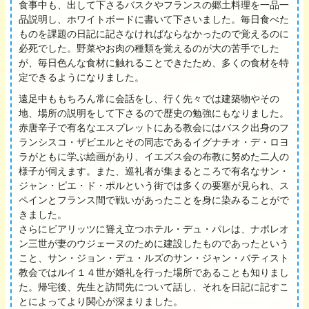
食事中も、出して下さるバスクやフランスの郷土料理を一品一
品説明し、ホワイトボードに書いて下さいました。毎日食べた
ものを課題の日記に記さなければならなかったので覚えるのに
必死でした。野菜やお肉の種類を覚えるのが大の苦手でした
が、毎日色んな食材に触れることできたため、多くの食材を特
定できるようになりました。
遠足中ももちろん常に会話をし、行く先々では建築物やその
地、場所の説明をして下さるので歴史の勉強にもなりました。
赤唐辛子で有名なエスプレットにある教会にはバスク出身のフ
ランシスコ・ザビエルとその同志であるイグナチオ・デ・ロヨ
ラがともに学ぶ絵画があり、イエズス会の布教に努めた二人の
様子が伺えます。また、巡礼者が集まるところで有名なサン・
ジャン・ピエ・ド・ポルという街では多くの要塞が見られ、ス
ペインとフランス間で戦いがあったことを身に染みることがで
きました。
さらにビアリッツに聳え立つホテル・デュ・パレは、ナポレオ
ン三世が妻のウジェーヌのために建設したものであったという
こと、サン・ジョン・デュ・ルズのサン・ジャン・バティスト
教会ではルイ１４世が婚礼を行った場所であることも知りまし
た。帰宅後、先生と訪問先について話し、それを日記に記すこ
とによってより関心が深まりました。