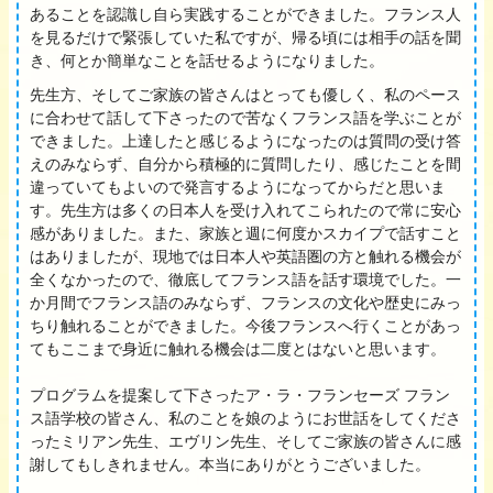
あることを認識し自ら実践することができました。フランス人
を見るだけで緊張していた私ですが、帰る頃には相手の話を聞
き、何とか簡単なことを話せるようになりました。
先生方、そしてご家族の皆さんはとっても優しく、私のペース
に合わせて話して下さったので苦なくフランス語を学ぶことが
できました。上達したと感じるようになったのは質問の受け答
えのみならず、自分から積極的に質問したり、感じたことを間
違っていてもよいので発言するようになってからだと思いま
す。先生方は多くの日本人を受け入れてこられたので常に安心
感がありました。また、家族と週に何度かスカイプで話すこと
はありましたが、現地では日本人や英語圏の方と触れる機会が
全くなかったので、徹底してフランス語を話す環境でした。一
か月間でフランス語のみならず、フランスの文化や歴史にみっ
ちり触れることができました。今後フランスへ行くことがあっ
てもここまで身近に触れる機会は二度とはないと思います。
プログラムを提案して下さったア・ラ・フランセーズ フラン
ス語学校の皆さん、私のことを娘のようにお世話をしてくださ
ったミリアン先生、エヴリン先生、そしてご家族の皆さんに感
謝してもしきれません。本当にありがとうございました。