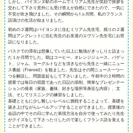
しかし、バイヨンヌ駅のホームでミリアム先生が笑顔で挨拶を
交わして下さり意外にも受け答えが自然にできたので、一気に
不安が吹き飛びました。その瞬間から1ヵ月間、私のフランス
語漬けの生活が始まりました。
初めの２週間はバイヨンヌに住むミリアム先生宅、残りの２週
間はアングレットに住む先生のお友達のエヴリン先生宅にお世
話になりました。
バスクでの滞在は想像していた以上に勉強がぎっしりと詰まっ
た１か月間でした。朝はコーヒー、オレンジジュース、バゲッ
ト、ジャム、ヨーグルトなどを頂きながら先生と一緒にニュー
ス番組（France2）を観ました。先生はその間ニュース一つ一
つを解説し、問題提起もして下さいました。午前中の２時間の
授業では毎日の宿題であった日記の添削、簡単なプレゼンテー
ションの発表（家族、趣味、好きな場所等身近な内容）、文
法、そしてリスニングの練習をしました。
基礎とともに少し難しいレベルに挑戦することよって、基礎を
築き上げながらレベルアップすることができました。授業後の
会話の中でその日に学んだ表現方法を自分で使ってみたり先生
がクイズをして下さったりしたので楽しくフランス語を覚える
ことができました。