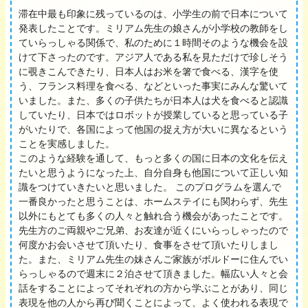
滞在中最も印象に残っているのは、小学生の前で日本について
発表したことです。ミリアム先生の娘さんが小学校の教師をし
ていらっしゃる関係で、私のために１時間そのような機会を設
けて下さったのです。アジア人である私を見ただけで珍しそう
に覗きこんできたり、日本人はお米を箸で食べる、漢字を使
う、フランス料理を食べる、などといった事実にみんな驚いて
いました。また、多くの子供たちが日本人は犬を食べると認識
していたり、日本ではロボットが授業していると思っている子
がいたりで、各国によって他国の捉え方が大いに異なるという
ことを実感しました。
このような経験を通して、もっと多くの国に日本の文化を伝え
たいと思うようになった上、自分自身も他国について正しい知
識をつけていきたいと思いました。 このプログラムを選んで
一番良かったと思うことは、ホームステイにも関わらず、先生
以外にもとても多くの人々と触れ合う機会があったことです。
先生方のご両親やご兄弟、お友達が近くにいらっしゃったので
何度かお会いさせて頂いたり、食事をさせて頂いたりしまし
た。また、ミリアム先生の妹さんご家族がボルドーに住んでい
らっしゃるので週末に２泊させて頂きました。幅広い人々と会
話をすることによってそれぞれの方から学ぶことがあり、同じ
表現を他の人から再び聞くことによって、よく使われる表現で