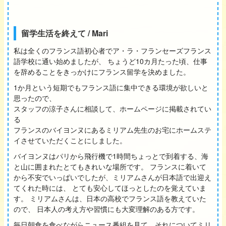
留学生活を終えて / Mari
私は全くのフランス語初心者でア・ラ・フランセーズフランス
語学校に通い始めましたが、 ちょうど10カ月たった頃、仕事
を辞めることをきっかけにフランス留学を決めました。
1か月という短期でもフランス語に集中できる環境が欲しいと
思ったので、
スタッフの涼子さんに相談して、ホームページに掲載されてい
る
フランスのバイヨンヌにあるミリアム先生のお宅にホームステ
イさせていただくことにしました。
バイヨンヌはパリから飛行機で1時間ちょっとで到着する、海
と山に囲まれたとてもきれいな場所です。 フランスに着いて
から不安でいっぱいでしたが、ミリアムさんが日本語で出迎え
てくれた時には、 とても安心してほっとしたのを覚えていま
す。 ミリアムさんは、日本の高校でフランス語を教えていた
ので、 日本人の考え方や習慣にも大変理解のある方です。
毎日朝食を食べながらニュース番組を見て、それについてミリ