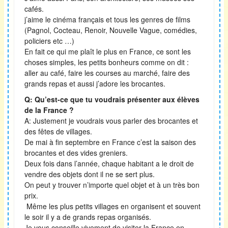
cafés.
j’aime le cinéma français et tous les genres de films
(Pagnol, Cocteau, Renoir, Nouvelle Vague, comédies,
policiers etc …)
En fait ce qui me plaît le plus en France, ce sont les
choses simples, les petits bonheurs comme on dit :
aller au café, faire les courses au marché, faire des
grands repas et aussi j’adore les brocantes.
Q: Qu’est-ce que tu voudrais présenter aux élèves
de la France ?
A: Justement je voudrais vous parler des brocantes et
des fêtes de villages.
De mai à fin septembre en France c’est la saison des
brocantes et des vides greniers.
Deux fois dans l’année, chaque habitant a le droit de
vendre des objets dont il ne se sert plus.
On peut y trouver n’importe quel objet et à un très bon
prix.
Même les plus petits villages en organisent et souvent
le soir il y a de grands repas organisés.
Je vous conseille vivement de visiter la France en