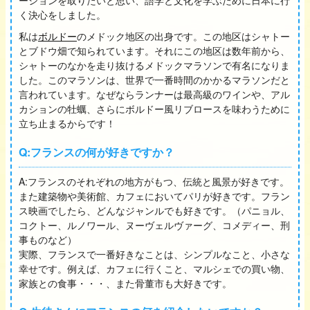
く決心をしました。
私は
ボルドー
のメドック地区の出身です。この地区はシャトー
とブドウ畑で知られています。それにこの地区は数年前から、
シャトーのなかを走り抜けるメドックマラソンで有名になりま
した。このマラソンは、世界で一番時間のかかるマラソンだと
言われています。なぜならランナーは最高級のワインや、アル
カションの牡蠣、さらにボルドー風リブロースを味わうために
立ち止まるからです！
Q:フランスの何が好きですか？
A:フランスのそれぞれの地方がもつ、伝統と風景が好きです。
また建築物や美術館、カフェにおいてパリが好きです。フラン
ス映画でしたら、どんなジャンルでも好きです。（パニョル、
コクトー、ルノワール、ヌーヴェルヴァーグ、コメディー、刑
事ものなど）
実際、フランスで一番好きなことは、シンプルなこと、小さな
幸せです。例えば、カフェに行くこと、マルシェでの買い物、
家族との食事・・・、また骨董市も大好きです。