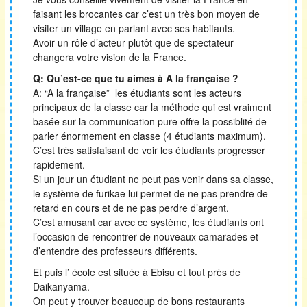
faisant les brocantes car c’est un très bon moyen de
visiter un village en parlant avec ses habitants.
Avoir un rôle d’acteur plutôt que de spectateur
changera votre vision de la France.
Q: Qu’est-ce que tu aimes à A la française ?
A: “A la française” les étudiants sont les acteurs
principaux de la classe car la méthode qui est vraiment
basée sur la communication pure offre la possiblité de
parler énormement en classe (4 étudiants maximum).
C’est très satisfaisant de voir les étudiants progresser
rapidement.
Si un jour un étudiant ne peut pas venir dans sa classe,
le système de furikae lui permet de ne pas prendre de
retard en cours et de ne pas perdre d’argent.
C’est amusant car avec ce système, les étudiants ont
l’occasion de rencontrer de nouveaux camarades et
d’entendre des professeurs différents.
Et puis l’ école est située à Ebisu et tout près de
Daikanyama.
On peut y trouver beaucoup de bons restaurants