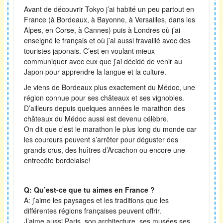
Avant de découvrir Tokyo j’ai habité un peu partout en
France (à Bordeaux, à Bayonne, à Versailles, dans les
Alpes, en Corse, à Cannes) puis à Londres où j’ai
enseigné le français et où j’ai aussi travaillé avec des
touristes japonais. C’est en voulant mieux
communiquer avec eux que j’ai décidé de venir au
Japon pour apprendre la langue et la culture.
Je viens de Bordeaux plus exactement du Médoc, une
région connue pour ses châteaux et ses vignobles.
D’ailleurs depuis quelques années le marathon des
châteaux du Médoc aussi est devenu célèbre.
On dit que c’est le marathon le plus long du monde car
les coureurs peuvent s’arrêter pour déguster des
grands crus, des huîtres d’Arcachon ou encore une
entrecôte bordelaise!
Q: Qu’est-ce que tu aimes en France ?
A: j’aime les paysages et les traditions que les
différentes régions françaises peuvent offrir.
J’aime aussi Paris, son architecture, ses musées ses