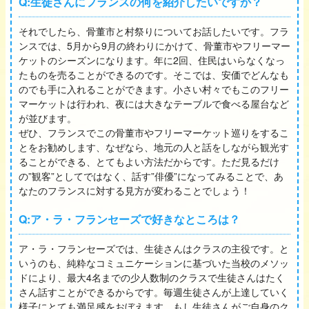
Q:生徒さんにフランスの何を紹介したいですか？
それでしたら、骨董市と村祭りについてお話したいです。フラ
ンスでは、5月から9月の終わりにかけて、骨董市やフリーマー
ケットのシーズンになります。年に2回、住民はいらなくなっ
たものを売ることができるのです。そこでは、安価でどんなも
のでも手に入れることができます。小さい村々でもこのフリー
マーケットは行われ、夜には大きなテーブルで食べる屋台など
が並びます。
ぜひ、フランスでこの骨董市やフリーマーケット巡りをするこ
とをお勧めします、なぜなら、地元の人と話をしながら観光す
ることができる、とてもよい方法だからです。ただ見るだけ
の”観客”としてではなく、話す”俳優”になってみることで、あ
なたのフランスに対する見方が変わることでしょう！
Q:ア・ラ・フランセーズで好きなところは？
ア・ラ・フランセーズでは、生徒さんはクラスの主役です。と
いうのも、純粋なコミュニケーションに基づいた当校のメソッ
ドにより、最大4名までの少人数制のクラスで生徒さんはたく
さん話すことができるからです。毎週生徒さんが上達していく
様子にとても満足感をおぼえます。もし生徒さんがご自身のク