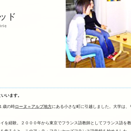
ッド
éric
ドといいます。
１歳の時
ローヌ＝アルプ地方
にある小さな町に引越しました。大学は、リ
テイを経験。２０００年から東京でフランス語教師としてフランス語を
室を作ろうと、このア・ラ・フランセーズフランス語学校を始めました