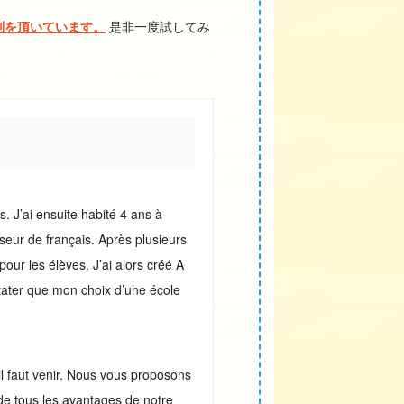
判を頂いています。
是非一度試してみ
. J’ai ensuite habité 4 ans à
sseur de français. Après plusieurs
our les élèves. J’ai alors créé A
tater que mon choix d’une école
il faut venir. Nous vous proposons
de tous les avantages de notre