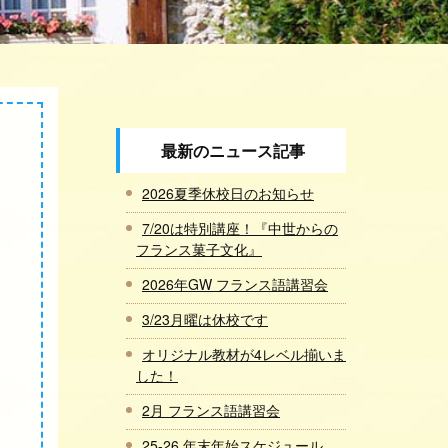
最新のニュース記事
2026夏季休校日のお知らせ
7/20は特別講座！『中世からの
フランス菓子文化』
2026年GW フランス語講習会
3/23月曜は休校です
オリジナル教材が4レベル揃いま
した！
2月 フランス語講習会
25-26 年末年始スケジュール