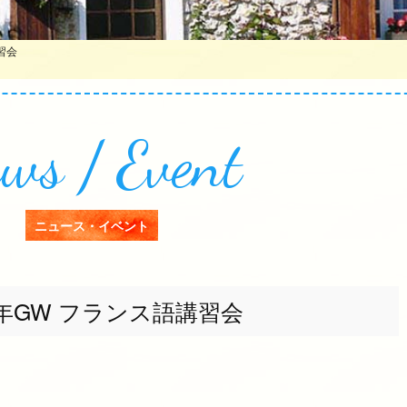
習会
ws / Event
ニュース・イベント
6年GW フランス語講習会