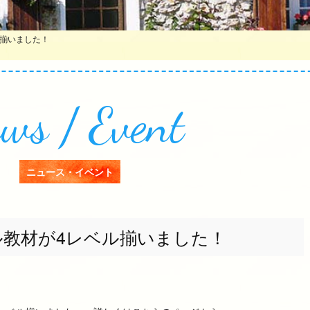
ル揃いました！
ws / Event
ニュース・イベント
ル教材が4レベル揃いました！