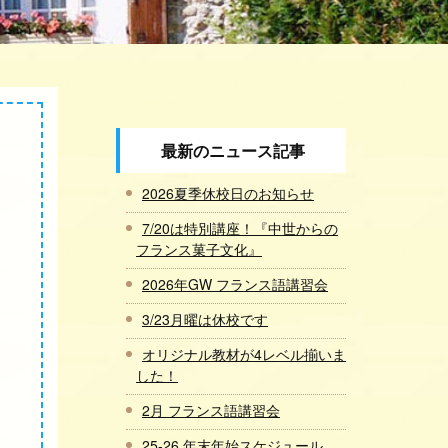
最新のニュース記事
2026夏季休校日のお知らせ
7/20は特別講座！『中世からの
フランス菓子文化』
2026年GW フランス語講習会
3/23月曜は休校です
オリジナル教材が4レベル揃いま
した！
2月 フランス語講習会
25-26 年末年始スケジュール