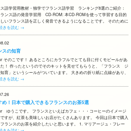
ンス語学習用教材・独学でフランス語学習 ランキング8選のご紹介：
ランス語の発音学習用 CD-ROM: 本CD-ROMを使って学習する目的
美しいフランス語を正しく発音できるようになることです。 そのために
続きを読む
→
08.02
ンスの知育
jour そのこです！ あるところにカラフルでとても目に付くモビールがあ
した！ 作ったというのでそのキットを見せてもらうと、「フランス ジ
の知育」というシールがついています。 大きめの折り紙に点線があり、
続きを読む
→
07.26
すめ！日本で購入できるフランスのお茶5選
jour ゆうこです。 フランスといえばカフェ・・・コーヒーのイメージ
いですが、紅茶も美味しいお店がたくさんあります。 今回は日本で購入
フランスのお茶を紹介したいと思います。 1. マリアージュ・フレー
続きを読む
→