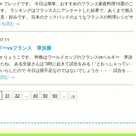
jour フレッドです。 今日は簡単、おすすめのフランス家庭料理10選のご
です。 ランキングはフランス人にアンケートした結果で、あくまで個人
意見・好みです。 日本のクックパッドのようなフランスの料理レシピサ
きを読む
→
07.11
ギーvsフランス 準決勝
jour りょうこです。 昨晩はワールドカップのフランスvsベルギー 準決
たね。 ある生徒さんは”3時に起きて試合をみる！”とおっしゃってい
いらしたので 今日は寝不足なのではないでしょうか・・・ 試合を …
を読む
→
0
31
32
...
40
50
60
...
→