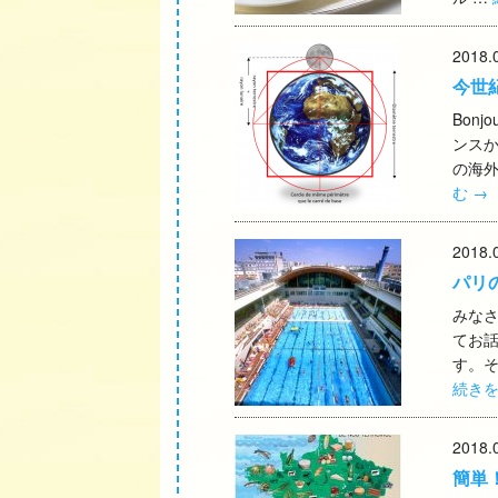
2018.
今世
Bon
ンス
の海外
む
→
2018.
パリのプ
みなさ
てお
す。そ
続き
2018.
簡単