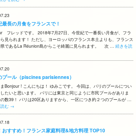
07.23
紀最長の月食をフランスで！
jour フレッドです。 2018年7月27日、今世紀で一番長い月食が、フラ
から見られます！ ただし、ヨーロッパのフランス本土よりも、フランス
県であるLa Réunion島からこそ綺麗に見られます。 次 …
続きを読
07.20
ール（piscines parisiennes）
まBonjour ! こんにちは！ ゆみこです。 今回は、パリのプールについ
話したいと思います。 パリには東京と同じように市民プールがありま
の数39！ パリは20区ありますから、一区につき約２つのプールが …
を読む
→
07.18
！おすすめ！フランス家庭料理&地方料理 TOP10