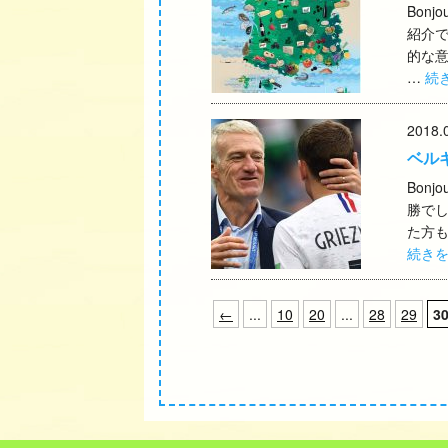
Bon
紹介
的な
…
続
2018.
ベル
Bon
勝でし
た方も
続き
←
...
10
20
...
28
29
3