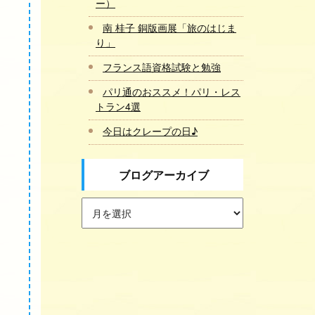
ー）
南 桂子 銅版画展「旅のはじま
り」
フランス語資格試験と勉強
パリ通のおススメ！パリ・レス
トラン4選
今日はクレープの日♪
ブログアーカイブ