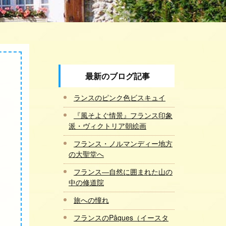
最新のブログ記事
ランスのピンク色ビスキュイ
『風そよぐ情景』フランス印象
派・ヴィクトリア朝絵画
フランス・ノルマンディー地方
の大聖堂へ
フランス―自然に囲まれた山の
中の修道院
旅への憧れ
フランスのPâques（イースタ