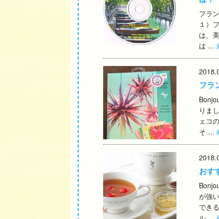
フラ
１）フ
は、
は …
2018.
フラ
Bon
りま
ェコ
そ …
2018.
おす
Bon
が強
できる
ル …