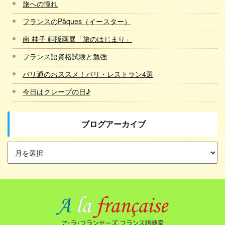
旅への憧れ
フランスのPâques（イースター）
南 桂子 銅版画展「旅のはじまり」
フランス語資格試験と勉強
パリ通のおススメ！パリ・レストラン4選
今日はクレープの日♪
ブログアーカイブ