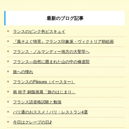
最新のブログ記事
ランスのピンク色ビスキュイ
『風そよぐ情景』フランス印象派・ヴィクトリア朝絵画
フランス・ノルマンディー地方の大聖堂へ
フランス―自然に囲まれた山の中の修道院
旅への憧れ
フランスのPâques（イースター）
南 桂子 銅版画展「旅のはじまり」
フランス語資格試験と勉強
パリ通のおススメ！パリ・レストラン4選
今日はクレープの日♪