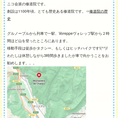
ニコ会派の修道院です。
創設は1100年頃。とても歴史ある修道院です。⇒
修道院の歴
史
グルノーブルから列車で一駅、Voreppeヴォレップ駅から２時
間ほど山を登ったところにあります。
移動手段は徒歩かタクシー、もしくはヒッチハイクです!(^^)!
わたしは休憩しながら3時間歩きましたが車で向かうことをお
勧めします。。。