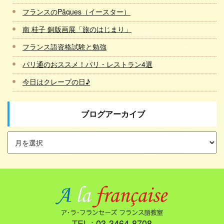
フランスのPâques（イースター）
南 桂子 銅版画展「旅のはじまり」
フランス語資格試験と勉強
パリ通のおススメ！パリ・レストラン4選
今日はクレープの日♪
ブログアーカイブ
TEL :
03-3464-8708