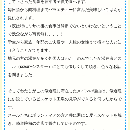
して下さった食事を宿泊者全員で食べます。
毎日魚から肉料理までバラエティーに富んだ美味しいごはんが
提供されます。
（夜は特にミサの後の食事は静粛でないといけないということ
で残念ながら写真無し、、、）
学生から家族、年配のご夫婦や一人旅の女性まで様々な人と知
り合うことができます。
地元の方の滞在が多く外国人はわたしのみでしたが滞在者とス
―ル（sœur=シスター）にとても優しくして頂き、色々なお話
を聞きました。
そしてわたしがこの修道院に滞在したメインの理由は、修道院
に併設しているビスケット工場の見学ができると伺ったからで
す。
ス―ルたちはボランティアの方と共に週に１度ビスケットを焼
き、修道院前の売店で販売しているのです。